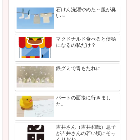
石けん洗濯やめた～服が臭
い～
マクドナルド食べると便秘
になるの私だけ？
鉄グミで胃もたれに
パートの面接に行きまし
た。
吉井さん（吉井和哉）息子
が吉井さんの若い頃にそっ
くりだね。