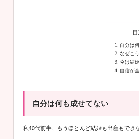
目
自分は
なぜこ
今は結
自信が
自分は何も成せてない
私40代前半、もうほとんど結婚も出産もでき