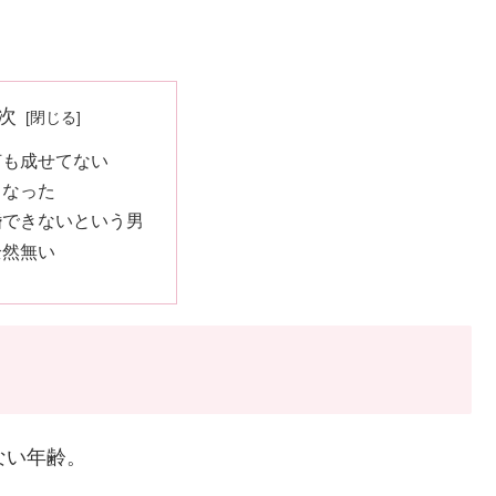
次
何も成せてない
うなった
婚できないという男
全然無い
ない年齢。