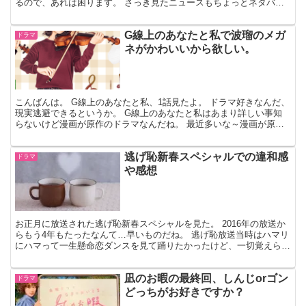
るので、あれは困ります。 さっき見たニュースもちょっとネタバレ
してました。映画やドラマなどはその辺注意して書いてほし...
G線上のあなたと私で波瑠のメガ
ドラマ
ネがかわいいから欲しい。
こんばんは。 G線上のあなたと私、1話見たよ。 ドラマ好きなんだ、
現実逃避できるというか。 G線上のあなたと私はあまり詳しい事知
らないけど漫画が原作のドラマなんだね。 最近多いな～漫画が原作
のドラマ。 凪のお暇もそうだったし、流行なの？ ど...
逃げ恥新春スペシャルでの違和感
ドラマ
や感想
お正月に放送された逃げ恥新春スペシャルを見た。 2016年の放送か
らもう4年もたったなんて…早いものだね。 逃げ恥放送当時はハマリ
にハマって一生懸命恋ダンスを見て踊りたかったけど、一切覚えられ
なかったよ。あれ踊れたら最高に楽しいと思う。今回...
凪のお暇の最終回、しんじorゴン
ドラマ
どっちがお好きですか？