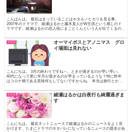
こんばんは。 最近はまっていることはホタルノヒカリを見る事。
2007年のドラマで、綾瀬はるかと藤木直人がW主演という感じのド
ラマです。綾瀬はるかの恋人役にまことくんという人が出てくるので
すが、イケメンで今何してるのかな～？って調べたら今は...
オーマイボスとアノニマス グロ
ドラマ
イ場面は見れない
こんにちは。 3月の終わりですね～。ときが過ぎるのが早い早い。
40代になって更に年月が過ぎるのが早まっているような？特に昨年
はコロナ禍である意味何もしてないですからね。 本当は旅行とか行
きたい！温泉旅行とか行きたい！海外旅行もいいね！実際...
綾瀬はるかは白夜行も綺麗過ぎま
ドラマ
す
こんにちは。 最近ネットニュースで綾瀬はるかのニュースをよく見
かけます。たまにドラマのネタバレになっているニュースの題名があ