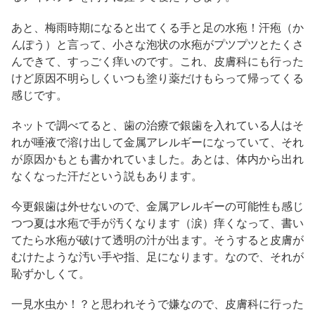
あと、梅雨時期になると出てくる手と足の水疱！汗疱（か
んぽう）と言って、小さな泡状の水疱がプツプツとたくさ
んできて、すっごく痒いのです。これ、皮膚科にも行った
けど原因不明らしくいつも塗り薬だけもらって帰ってくる
感じです。
ネットで調べてると、歯の治療で銀歯を入れている人はそ
れが唾液で溶け出して金属アレルギーになっていて、それ
が原因かもとも書かれていました。あとは、体内から出れ
なくなった汗だという説もあります。
今更銀歯は外せないので、金属アレルギーの可能性も感じ
つつ夏は水疱で手が汚くなります（涙）痒くなって、書い
てたら水疱が破けて透明の汁が出ます。そうすると皮膚が
むけたような汚い手や指、足になります。なので、それが
恥ずかしくて。
一見水虫か！？と思われそうで嫌なので、皮膚科に行った