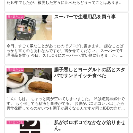
た10年でしたが、被災した方々に比べたらどうってことはありませ
ん。 ツイッターを見ていたら、牧場を経営されていた...
スーパーで生理用品を買う事
日々思うこと
今日、すごく嫌なことがあったのでブログに書きます。 嫌なことば
っかり書くのもあれなんですが、書かせてください。 スーパーで生
理用品を買う 今日、久しぶりにスーパーへ買い物に行きました。数
日雨模様だったから5日ぶり位？ だからカゴ一杯にもりも...
腸子悪しとヨーグルトの話とスタ
日々思うこと
バでサンドイッチ食べた
こんにちは。 ちょっと間が空いてしまいました。 私は絶賛再燃中で
す。 もう何しても粘液と血便がでる。 お腹がポコポコいい出したら
異常発酵してるのかいつも調子が悪くなるんですが同じIBDの方どう
ですか？ 昨日も夕食後テレビ見ていたらずーっとポ...
肌がボロボロでなかなか治りませ
日々思うこと
ん。