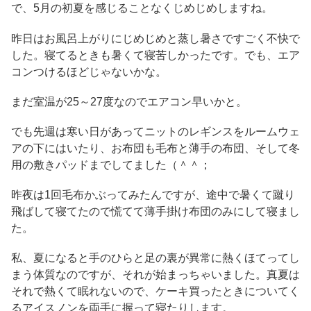
で、5月の初夏を感じることなくじめじめしますね。
昨日はお風呂上がりにじめじめと蒸し暑さですごく不快で
した。寝てるときも暑くて寝苦しかったです。でも、エア
コンつけるほどじゃないかな。
まだ室温が25～27度なのでエアコン早いかと。
でも先週は寒い日があってニットのレギンスをルームウェ
アの下にはいたり、お布団も毛布と薄手の布団、そして冬
用の敷きパッドまでしてました（＾＾；
昨夜は1回毛布かぶってみたんですが、途中で暑くて蹴り
飛ばして寝てたので慌てて薄手掛け布団のみにして寝まし
た。
私、夏になると手のひらと足の裏が異常に熱くほてってし
まう体質なのですが、それが始まっちゃいました。真夏は
それで熱くて眠れないので、ケーキ買ったときについてく
るアイスノンを両手に握って寝たりします。