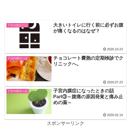
大きいトイレに行く前に必ずお腹
子宮内膜症の話
が痛くなるのはなぜ？
2020.10.23
チョコレート嚢胞の定期検診でク
子宮内膜症の話
リニックへ。
2020.07.23
子宮内膜症になったときの話
子宮内膜症の話
Part③～腹痛の原因発覚と痛み止
めの薬～
2020.02.14
スポンサーリンク