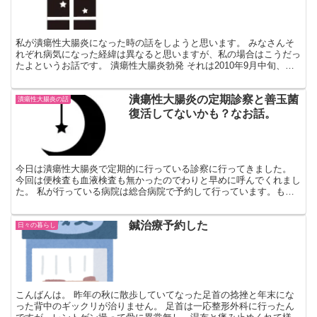
私が潰瘍性大腸炎になった時の話をしようと思います。 みなさんそ
れぞれ病気になった経緯は異なると思いますが、私の場合はこうだっ
たよというお話です。 潰瘍性大腸炎勃発 それは2010年9月中旬、あ
る日突然お腹が死ぬほどいたくなりました。 あ、思...
潰瘍性大腸炎の定期診察と善玉菌
潰瘍性大腸炎の話
復活してないかも？なお話。
今日は潰瘍性大腸炎で定期的に行っている診察に行ってきました。
今回は便検査も血液検査も無かったのでわりと早めに呼んでくれまし
た。 私が行っている病院は総合病院で予約して行っています。もし
予約せずに行くと多分4～5時間は待たされるんだと思われ...
鍼治療予約した
日々の暮らし
こんばんは。 昨年の秋に散歩していてなった足首の捻挫と年末にな
った背中のギックリが治りません。 足首は一応整形外科に行ったん