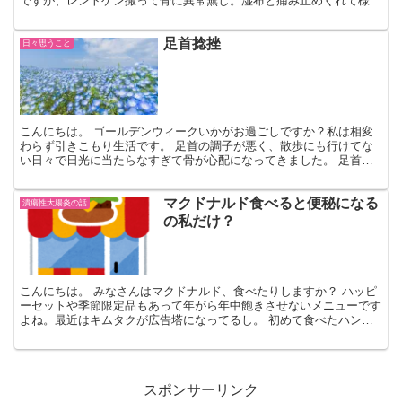
ですが、レントゲン撮って骨に異常無し。湿布と痛み止めくれて様子
見でした。でも、まだ痛むし歩くとき痛いので生活に支障が...
足首捻挫
日々思うこと
こんにちは。 ゴールデンウィークいかがお過ごしですか？私は相変
わらず引きこもり生活です。 足首の調子が悪く、散歩にも行けてな
い日々で日光に当たらなすぎて骨が心配になってきました。 足首、
治らない〜一応接骨院に通ってるんですけどね。 整形外科...
マクドナルド食べると便秘になる
潰瘍性大腸炎の話
の私だけ？
こんにちは。 みなさんはマクドナルド、食べたりしますか？ ハッピ
ーセットや季節限定品もあって年がら年中飽きさせないメニューです
よね。最近はキムタクが広告塔になってるし。 初めて食べたハンバ
ーガー 私は母がマクドナルド嫌い？で子供の頃に食べた...
スポンサーリンク