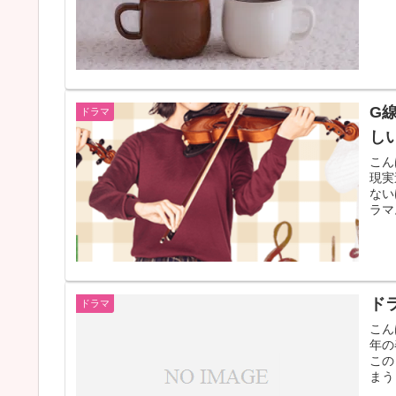
G
ドラマ
し
こん
現実
ない
ラマ
ド
ドラマ
こん
年の
この
まう