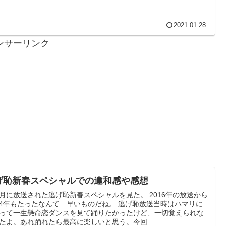
2021.01.28
ンサーリンク
げ恥新春スペシャルでの違和感や感想
月に放送された逃げ恥新春スペシャルを見た。 2016年の放送から
4年もたったなんて…早いものだね。 逃げ恥放送当時はハマリに
って一生懸命恋ダンスを見て踊りたかったけど、一切覚えられな
たよ。あれ踊れたら最高に楽しいと思う。今回...