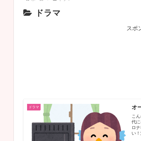
ドラマ
スポ
オ
ドラマ
こん
代に
ロナ
い！