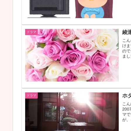
綾
ドラマ
こん
けま
ので
まし
ホ
ドラマ
こん
20
マで
が、