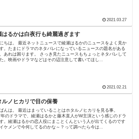
2021.03.27
瀬はるかは白夜行も綺麗過ぎます
にちは。 最近ネットニュースで綾瀬はるかのニュースをよく見か
す。たまにドラマのネタバレになっているニュースの題名がある
、あれは困ります。 さっき見たニュースもちょっとネタバレして
た。映画やドラマなどはその辺注意して書いてほし...
2021.02.21
タルノヒカリで目の保養
ばんは。 最近はまっていることはホタルノヒカリを見る事。
07年のドラマで、綾瀬はるかと藤木直人がW主演という感じのドラ
す。綾瀬はるかの恋人役にまことくんという人が出てくるのです
イケメンで今何してるのかな～？って調べたら今は...