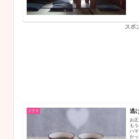
スポ
逃
ドラマ
お正
もう
ハマ
かっ