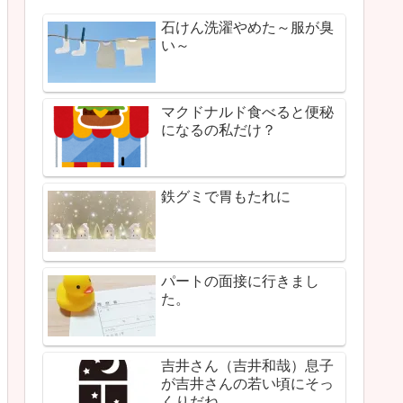
石けん洗濯やめた～服が臭
い～
マクドナルド食べると便秘
になるの私だけ？
鉄グミで胃もたれに
パートの面接に行きまし
た。
吉井さん（吉井和哉）息子
が吉井さんの若い頃にそっ
くりだね。