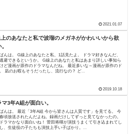
2021.01.07
線上のあなたと私で波瑠のメガネがかわいいから欲
い。
ばんは。 G線上のあなたと私、1話見たよ。 ドラマ好きなんだ、
逃避できるというか。 G線上のあなたと私はあまり詳しい事知ら
けど漫画が原作のドラマなんだね。 最近多いな～漫画が原作のド
。 凪のお暇もそうだったし、流行なの？ ど...
2019.10.18
ラマ3年A組が面白い。
ばんは。 最近「3年A組 今から皆さんは人質です」を見てる。 今
春頃放送されたんだよね。録画だけしてずっと見てなかったの。
ドラマかなり面白いね！ 菅田将暉が演技うまくて引き込まれてし
し、生徒役の子たちも演技上手い子ばかり。...