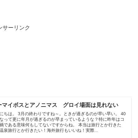
ンサーリンク
ーマイボスとアノニマス グロイ場面は見れない
にちは。 3月の終わりですね～。ときが過ぎるのが早い早い。 40
なって更に年月が過ぎるのが早まっているような？特に昨年はコ
禍である意味何もしてないですからね。 本当は旅行とか行きた
温泉旅行とか行きたい！海外旅行もいいね！実際...