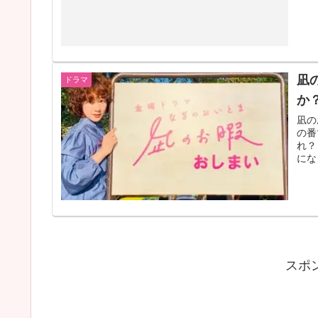
凪
ドラマ
か
凪の
の番
れ？
にな
スポ