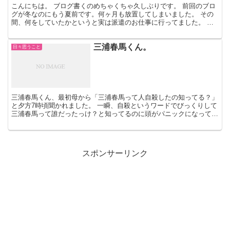
こんにちは。 ブログ書くのめちゃくちゃ久しぶりです。 前回のブロ
グが冬なのにもう夏前です。何ヶ月も放置してしまいました。 その
間、何をしていたかというと実は派遣のお仕事に行ってました。 派
遣で働いてみた 今まで派遣はしたことがなくて、完全に...
三浦春馬くん。
日々思うこと
三浦春馬くん、最初母から「三浦春馬って人自殺したの知ってる？」
と夕方7時頃聞かれました。 一瞬、自殺というワードでびっくりして
三浦春馬って誰だったっけ？と知ってるのに頭がパニックになって一
瞬誰かわからなかったです。 私はファンではありません...
スポンサーリンク