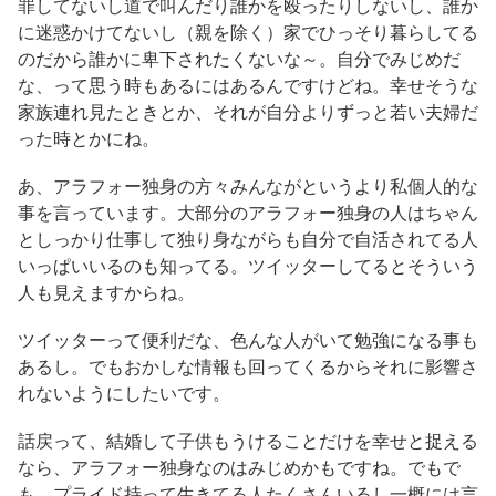
罪してないし道で叫んだり誰かを殴ったりしないし、誰か
に迷惑かけてないし（親を除く）家でひっそり暮らしてる
のだから誰かに卑下されたくないな～。自分でみじめだ
な、って思う時もあるにはあるんですけどね。幸せそうな
家族連れ見たときとか、それが自分よりずっと若い夫婦だ
った時とかにね。
あ、アラフォー独身の方々みんながというより私個人的な
事を言っています。大部分のアラフォー独身の人はちゃん
としっかり仕事して独り身ながらも自分で自活されてる人
いっぱいいるのも知ってる。ツイッターしてるとそういう
人も見えますからね。
ツイッターって便利だな、色んな人がいて勉強になる事も
あるし。でもおかしな情報も回ってくるからそれに影響さ
れないようにしたいです。
話戻って、結婚して子供もうけることだけを幸せと捉える
なら、アラフォー独身なのはみじめかもですね。でもで
も、プライド持って生きてる人たくさんいるし一概には言