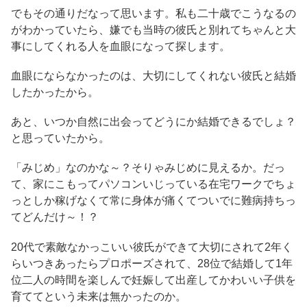
でもその通りだなって思います。私も二十歳でこうなるの
がわかっていたら、嫌でも当時の彼氏と別れてちゃんと大
事にしてくれる人を血眼になって探します。
血眼にならなかったのは、大切にしてくれない彼氏と結婚
したかったから。
あと、いつか自然に出会ってどうにか結婚できるでしょ？
と思っていたから。
「みじめ」なのかな～？そりゃみじめに見えるか。だっ
て、家にこもってパソコンいじっている在宅ワークでちょ
っとしか稼げなくて常に身体が痛くてついでに難病持ちっ
てどんだけ～！？
20代で素敵なかっこいい彼氏ができて大切にされて2年く
らいつきあったらプロポーズされて、28位で結婚して1年
位二人の時間を楽しんで妊娠して出産してかわいい子供を
育ててという未来は無かったのか。