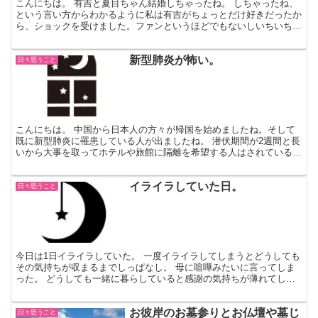
こんにちは。 有吉と夏目ちゃん結婚しちゃったね。 しちゃったね、
という言い方からわかるように私は有吉がちょっとだけ好きだったか
ら、ショックを受けました。ファンというほどでもないしいちいちテ
レビもチェックしないけどね。 二人の結婚めでたいね ...
新型肺炎が怖い。
日々思うこと
こんにちは。 中国から日本人の方々が帰国を始めましたね。そして
既に新型肺炎に罹患している人が出ましたね。 潜伏期間が2週間と長
いから大事を取ってホテルや旅館に隔離を希望する人はされているみ
たいですね。 しかし2名の方が帰国後の検査を拒否して...
イライラしていた日。
日々思うこと
今日は1日イライラしていた。 一度イライラしてしまうとどうしても
その気持ちが収まるまでしっぱなし。 母に喧嘩みたいに言ってしま
った。 どうしても一緒に暮らしていると感謝の気持ちが薄れてしま
う。 生理前のPMSかもね。 母が手洗いしてくれない...
お彼岸のお墓参りとお仏壇や墓じ
日々思うこと